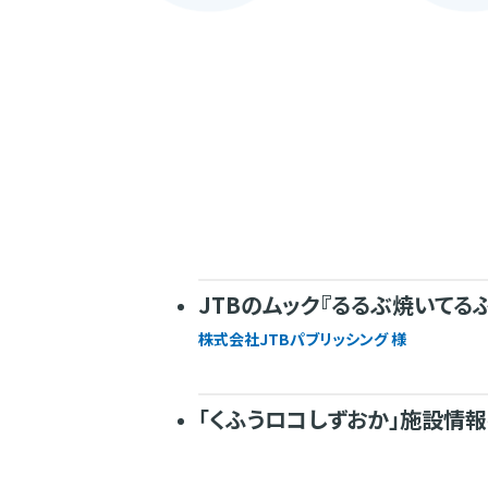
JTBのムック『るるぶ焼いてる
株式会社JTBパブリッシング 様
「くふうロコしずおか」施設情