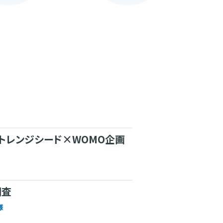
トレンジシード×WOMO企画
調査
様